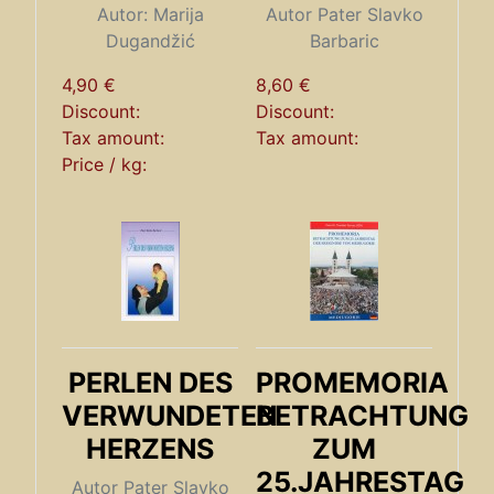
Autor: Marija
Autor Pater Slavko
Dugandžić
Barbaric
4,90 €
8,60 €
Discount:
Discount:
Tax amount:
Tax amount:
Price / kg:
PERLEN DES
PROMEMORIA
VERWUNDETEN
BETRACHTUNG
HERZENS
ZUM
25.JAHRESTAG
Autor Pater Slavko