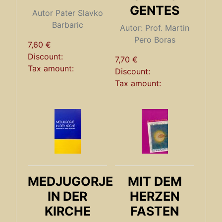
GENTES
Autor Pater Slavko
Barbaric
Autor: Prof. Martin
Pero Boras
7,60 €
Discount:
7,70 €
Tax amount:
Discount:
Tax amount:
MEDJUGORJE
MIT DEM
IN DER
HERZEN
KIRCHE
FASTEN